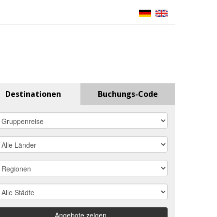
Sprache
Destinationen
Buchungs-Code
isekategorie
and
egion
adt
Angebote zeigen