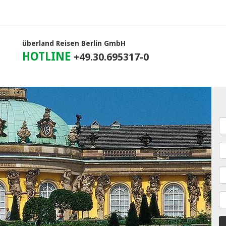
überland Reisen Berlin GmbH
HOTLINE
+49.30.695317-0
Re
L
R
St